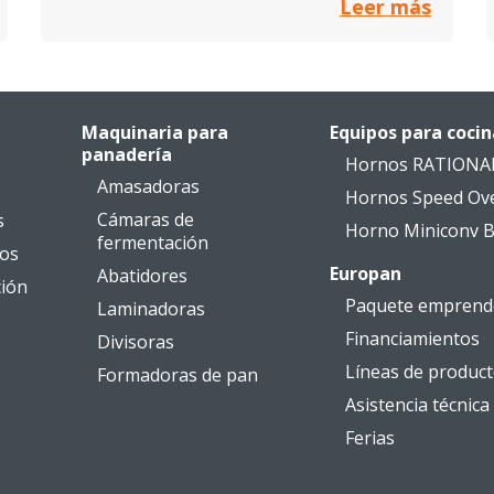
Leer más
Maquinaria para
Equipos para cocin
panadería
Hornos RATIONA
Amasadoras
Hornos Speed Ov
Cámaras de
s
Horno Miniconv B
fermentación
ios
Europan
Abatidores
ción
Paquete emprend
Laminadoras
Financiamientos
Divisoras
Líneas de produc
Formadoras de pan
Asistencia técnica
Ferias