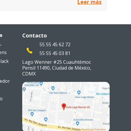
Leer más
a
Contacto
L
55 55 45 62 72
ens
55 55 45 03 81
lack
Lago Wenner #25 Cuauhtémoc
Pensil 11490, Ciudad de México,
CDMX
edor
to