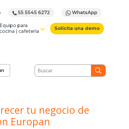
WhatsApp
o
55 5545 6272
Equipo para
Solicita una demo
cocina | cafeteria
This is a search field with an auto-s
an
There are no suggestions because the
crecer tu negocio de
on Europan