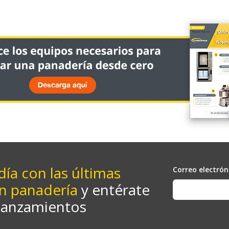
día con las últimas
Correo electrón
n panadería
y entérate
lanzamientos