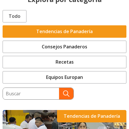
Todo
Tendencias de Panadería
Consejos Panaderos
Recetas
Equipos Europan
This is a search field with an auto-suggest featu
There are no suggestions because the search field
Tendencias de Panadería