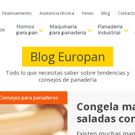
Financiamiento
Asistencia técnica
Ferias
Blog
Contact
Hornos
Maquinaria
Panadería
os
para pan
para panadería
Industrial
Blog Europan
Todo lo que necesitas saber sobre tendencias y
consejos de panadería
Consejos para panaderos
Congela ma
saladas co
Existen muchas man