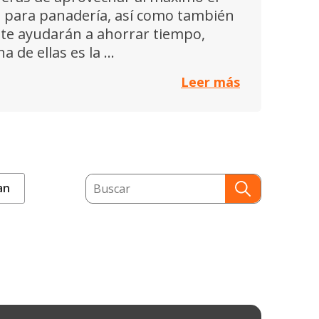
 para panadería, así como también
 te ayudarán a ahorrar tiempo,
 de ellas es la ...
Leer más
This is a search field with an auto-s
an
There are no suggestions because the