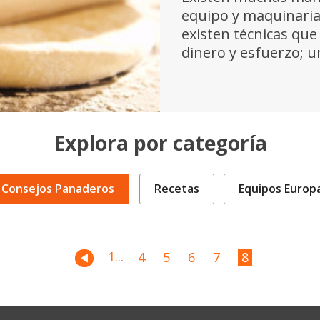
equipo y maquinaria
existen técnicas que
dinero y esfuerzo; una
Explora por categoría
Consejos Panaderos
Recetas
Equipos Europ
1
...
4
5
6
7
8