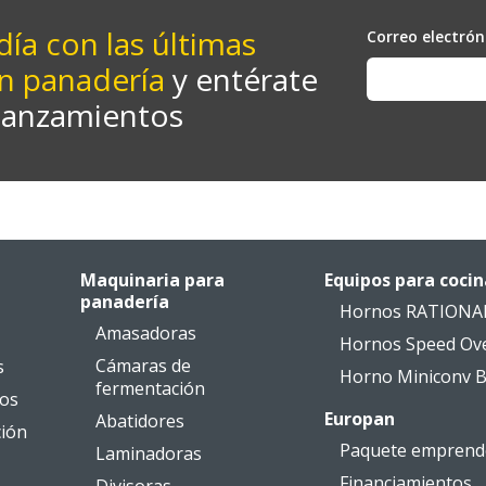
día con las últimas
Correo electrón
n panadería
y entérate
lanzamientos
Maquinaria para
Equipos para cocin
panadería
Hornos RATIONA
Amasadoras
Hornos Speed Ov
Cámaras de
s
Horno Miniconv B
fermentación
ios
Europan
Abatidores
ción
Paquete emprend
Laminadoras
Financiamientos