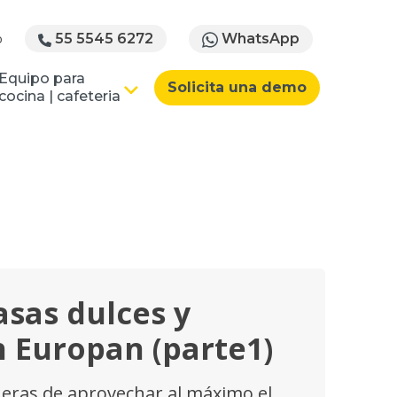
WhatsApp
o
55 5545 6272
Equipo para
Solicita una demo
cocina | cafeteria
sas dulces y
n Europan (parte1)
eras de aprovechar al máximo el