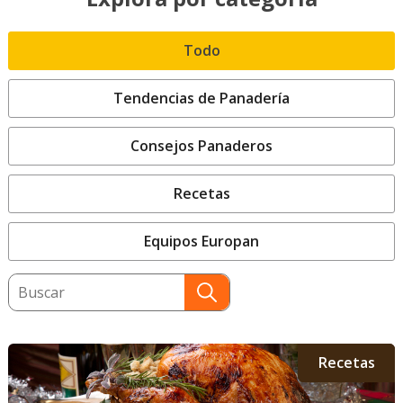
Todo
Tendencias de Panadería
Consejos Panaderos
Recetas
Equipos Europan
This is a search field with an auto-suggest featu
There are no suggestions because the search field
Recetas